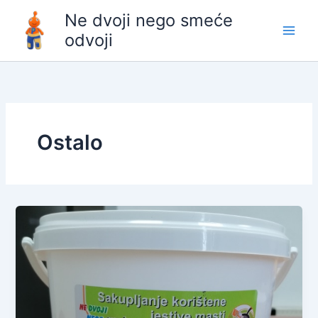
Skip
content
Ne dvoji nego smeće
to
odvoji
content
Ostalo