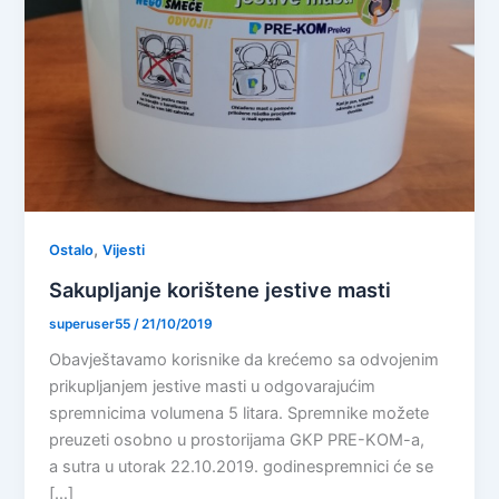
,
Ostalo
Vijesti
Sakupljanje korištene jestive masti
superuser55
/
21/10/2019
Obavještavamo korisnike da krećemo sa odvojenim
prikupljanjem jestive masti u odgovarajućim
spremnicima volumena 5 litara. Spremnike možete
preuzeti osobno u prostorijama GKP PRE-KOM-a,
a sutra u utorak 22.10.2019. godinespremnici će se
[…]