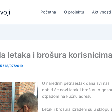
voji
Početna
O projektu
Aktivnosti
a letaka i brošura korisnicim
55
/
18/07/2019
U narednih petnaestak dana svi naši 
dobiti će novi letak i brošuru o gos
otpadom na kućnu adresu.
Letak i brošura izrađeni su u sklopu