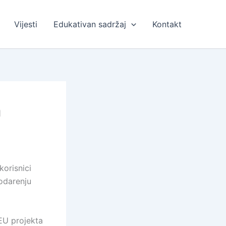
Vijesti
Edukativan sadržaj
Kontakt
a
korisnici
podarenju
 EU projekta