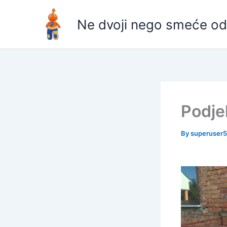
Skip
content
to
Ne dvoji nego smeće od
content
Podjel
By
superuser