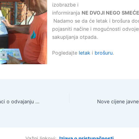
izobrazbe i
informiranja
NE DVOJI NEGO SMEĆE 
Nadamo se da će letak i brošura do
pojasniti načine i mogućnosti odvoj
sakupljanja otpada.
Pogledajte
letak
i
brošuru
.
Preliminarni podaci o odvajanju otpada za 2018. godinu
Važni linkovi:
Izjava o pristupačnosti