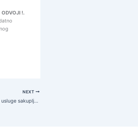
ODVOJI !.
datno
enog
NEXT
Nove cijene javne usluge sakupljanja otpada